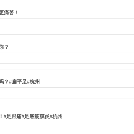
更痛苦！
你？
吗？#扁平足#杭州
#足跟痛#足底筋膜炎#杭州