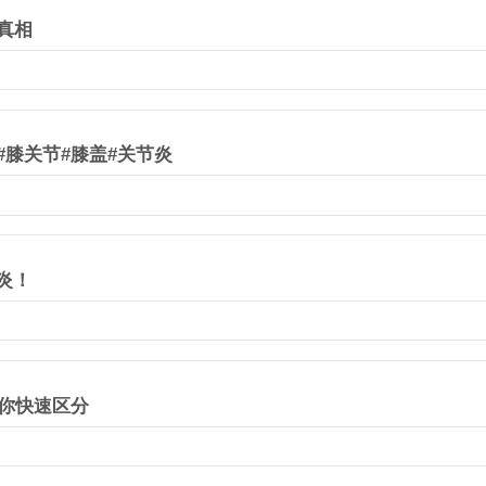
真相
#膝关节#膝盖#关节炎
炎！
教你快速区分